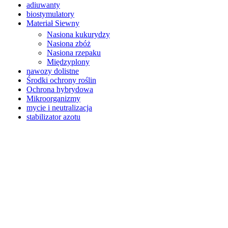
adiuwanty
biostymulatory
Materiał Siewny
Nasiona kukurydzy
Nasiona zbóż
Nasiona rzepaku
Międzyplony
nawozy dolistne
Środki ochrony roślin
Ochrona hybrydowa
Mikroorganizmy
mycie i neutralizacja
stabilizator azotu