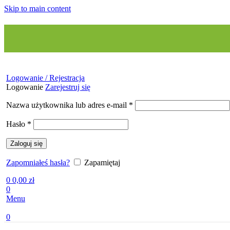
Skip to main content
Logowanie / Rejestracja
Logowanie
Zarejestruj się
Wymagane
Nazwa użytkownika lub adres e-mail
*
Wymagane
Hasło
*
Zaloguj się
Zapomniałeś hasła?
Zapamiętaj
0
0,00
zł
0
Menu
0