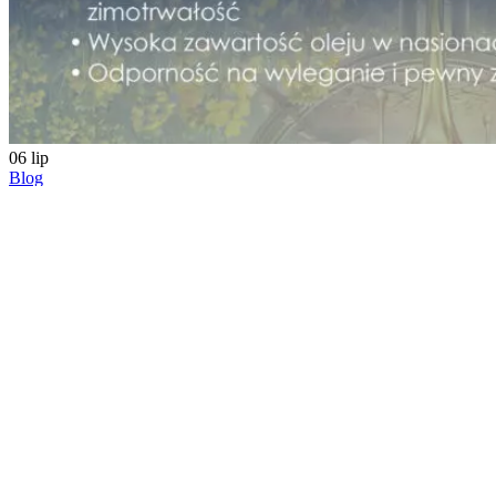
06
lip
Blog
Rzepak ozimy DK EXARHO
DK EXARHO – nowoczesna odmiana rzepaku ozimego o
wysokim potencjale plonowania DK EXARHO to nowoczesna
odmiana mieszańcowa rzepaku ozi...
Czytaj dalej