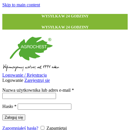
Skip to main content
WYSYŁKA W 24 GODZINY
WYSYŁKA W 24 GODZINY
Logowanie / Rejestracja
Logowanie
Zarejestruj się
Wymagane
Nazwa użytkownika lub adres e-mail
*
Wymagane
Hasło
*
Zaloguj się
Zapomniałeś hasła?
Zapamiętaj