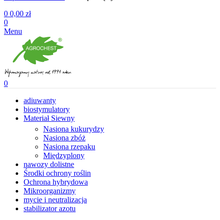
0
0,00
zł
0
Menu
0
adiuwanty
biostymulatory
Materiał Siewny
Nasiona kukurydzy
Nasiona zbóż
Nasiona rzepaku
Międzyplony
nawozy dolistne
Środki ochrony roślin
Ochrona hybrydowa
Mikroorganizmy
mycie i neutralizacja
stabilizator azotu