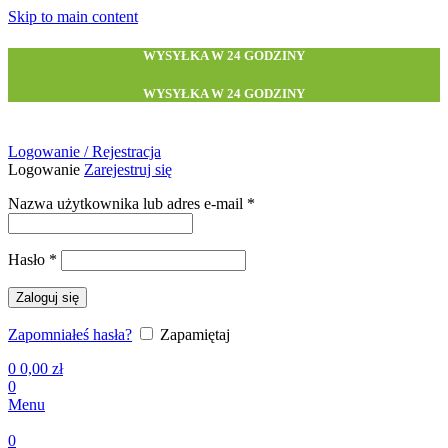
Skip to main content
WYSYŁKA W 24 GODZINY
WYSYŁKA W 24 GODZINY
Logowanie / Rejestracja
Logowanie
Zarejestruj się
Wymagane
Nazwa użytkownika lub adres e-mail
*
Wymagane
Hasło
*
Zaloguj się
Zapomniałeś hasła?
Zapamiętaj
0
0,00
zł
0
Menu
0