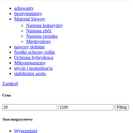
adiuwanty
biostymulatory
Materiał Siewny
Nasiona kukurydzy
Nasiona zbóż
Nasiona rzepaku
Międzyplony
nawozy dolistne
Środki ochrony roślin
Ochrona hybrydowa
Mikroorganizmy
mycie i neutralizacja
stabilizator azotu
Zamknij
Cena
Cena
Cena
Filtruj
min
max
Stan magazynowy
Wyprzedaże