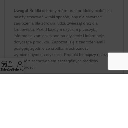
Uwaga!
Środki ochrony roślin oraz produkty biobójcze
należy stosować w taki sposób, aby nie stwarzać
zagrożenia dla zdrowia ludzi, zwierząt oraz dla
środowiska. Przed każdym użyciem przeczytaj
informacje zamieszczone na etykiecie i informacje
dotyczące produktu. Zapoznaj się z zagrożeniami i
postępuj zgodnie ze środkami ostrożności
wymienionymi na etykiecie. Produkt biobójczy należy
używać z zachowaniem szczególnych środków
ostrożności.
Sklep
Koszyk
Moje konto
Informujemy, że nabycia środków ochrony roślin mogą
dokonać jedynie osoby pełnoletnie, które spełniają
warunki wymagane od osób nabywających środki
ochrony roślin określone w
art. 28 ustawy z dnia 8
marca 2013 r. o środkach ochrony roślin
.
Firma Agrochest posiada wpis do rejestru
przedsiębiorców w zakresie obrotu i
konfekcjonowania środków ochrony roślin nr