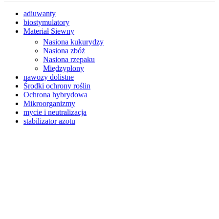
adiuwanty
biostymulatory
Materiał Siewny
Nasiona kukurydzy
Nasiona zbóż
Nasiona rzepaku
Międzyplony
nawozy dolistne
Środki ochrony roślin
Ochrona hybrydowa
Mikroorganizmy
mycie i neutralizacja
stabilizator azotu