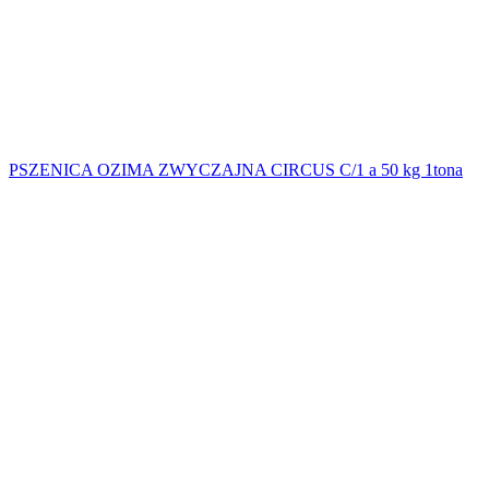
PSZENICA OZIMA ZWYCZAJNA CIRCUS C/1 a 50 kg 1tona
2462,25
zł
brutto
Najniższa cena z ostatnich 30 dni:
2462,25
zł
.
Powrót do listy produktów
PSZENICA ZWYCZAJNA KASK C/1 a 50 kg 1tona
2577,75
zł
brutto