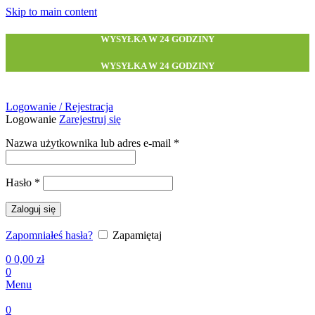
Skip to main content
WYSYŁKA W 24 GODZINY
WYSYŁKA W 24 GODZINY
Logowanie / Rejestracja
Logowanie
Zarejestruj się
Wymagane
Nazwa użytkownika lub adres e-mail
*
Wymagane
Hasło
*
Zaloguj się
Zapomniałeś hasła?
Zapamiętaj
0
0,00
zł
0
Menu
0