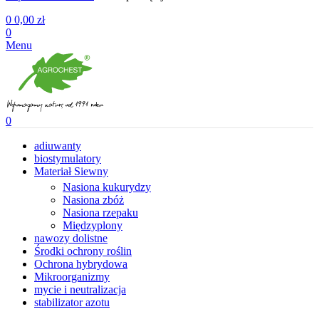
0
0,00
zł
0
Menu
0
adiuwanty
biostymulatory
Materiał Siewny
Nasiona kukurydzy
Nasiona zbóż
Nasiona rzepaku
Międzyplony
nawozy dolistne
Środki ochrony roślin
Ochrona hybrydowa
Mikroorganizmy
mycie i neutralizacja
stabilizator azotu