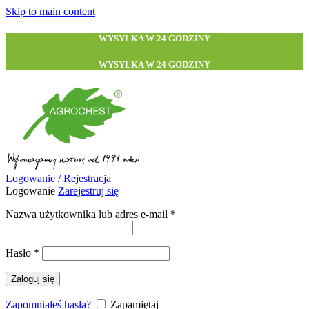
Skip to main content
WYSYŁKA W 24 GODZINY
WYSYŁKA W 24 GODZINY
Logowanie / Rejestracja
Logowanie
Zarejestruj się
Wymagane
Nazwa użytkownika lub adres e-mail
*
Wymagane
Hasło
*
Zaloguj się
Zapomniałeś hasła?
Zapamiętaj