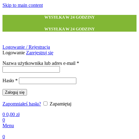
Skip to main content
WYSYŁKA W 24 GODZINY
WYSYŁKA W 24 GODZINY
Logowanie / Rejestracja
Logowanie
Zarejestruj się
Wymagane
Nazwa użytkownika lub adres e-mail
*
Wymagane
Hasło
*
Zaloguj się
Zapomniałeś hasła?
Zapamiętaj
0
0,00
zł
0
Menu
0