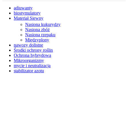
adiuwanty
biostymulatory
Materiał Siewny
Nasiona kukurydzy
Nasiona zbóż
Nasiona rzepaku
Międzyplony
nawozy dolistne
Środki ochrony roślin
Ochrona hybrydowa
Mikroorganizmy
mycie i neutralizacja
stabilizator azotu