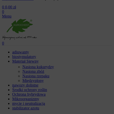
0
0,00
zł
0
Menu
0
adiuwanty
biostymulatory
Materiał Siewny
Nasiona kukurydzy
Nasiona zbóż
Nasiona rzepaku
Międzyplony
nawozy dolistne
Środki ochrony roślin
Ochrona hybrydowa
Mikroorganizmy
mycie i neutralizacja
stabilizator azotu
Zarządzaj zgodą