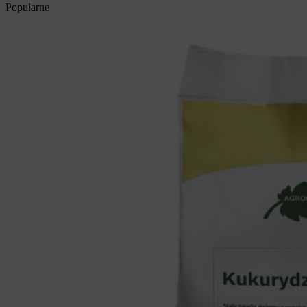
Aby zapewnić jak najlepsze wrażenia, korzystamy z technologii, takich jak pliki
Popularne
cookie, do przechowywania i/lub uzyskiwania dostępu do informacji o urządzeniu.
Zgoda na te technologie pozwoli nam przetwarzać dane, takie jak zachowanie podczas
przeglądania lub unikalne identyfikatory na tej stronie. Brak wyrażenia zgody lub
wycofanie zgody może niekorzystnie wpłynąć na niektóre cechy i funkcje.
Zarządzaj serwisami
Akceptuję
Zobacz preferencje
Polityka plików cookies
Polityka prywatności
Kontakt