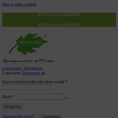
Skip to main content
WYSYŁKA W 24 GODZINY
WYSYŁKA W 24 GODZINY
Logowanie / Rejestracja
Logowanie
Zarejestruj się
Wymagane
Nazwa użytkownika lub adres e-mail
*
Wymagane
Hasło
*
Zaloguj się
Zapomniałeś hasła?
Zapamiętaj