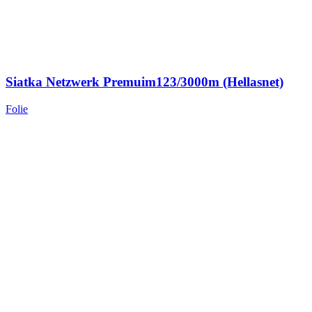
Siatka Netzwerk Premuim123/3000m (Hellasnet)
Folie
601,00
zł
brutto
Dodaj do koszyka
Porównaj
Szybki podgląd