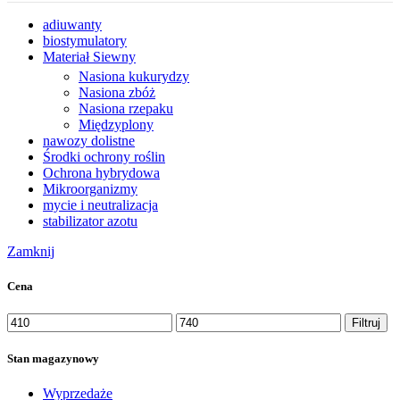
adiuwanty
biostymulatory
Materiał Siewny
Nasiona kukurydzy
Nasiona zbóż
Nasiona rzepaku
Międzyplony
nawozy dolistne
Środki ochrony roślin
Ochrona hybrydowa
Mikroorganizmy
mycie i neutralizacja
stabilizator azotu
Zamknij
Cena
Cena
Cena
Filtruj
min
max
Stan magazynowy
Wyprzedaże