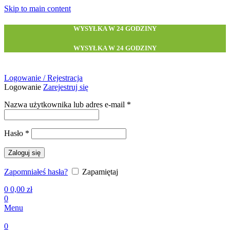
Skip to main content
WYSYŁKA W 24 GODZINY
WYSYŁKA W 24 GODZINY
Logowanie / Rejestracja
Logowanie
Zarejestruj się
Wymagane
Nazwa użytkownika lub adres e-mail
*
Wymagane
Hasło
*
Zaloguj się
Zapomniałeś hasła?
Zapamiętaj
0
0,00
zł
0
Menu
0