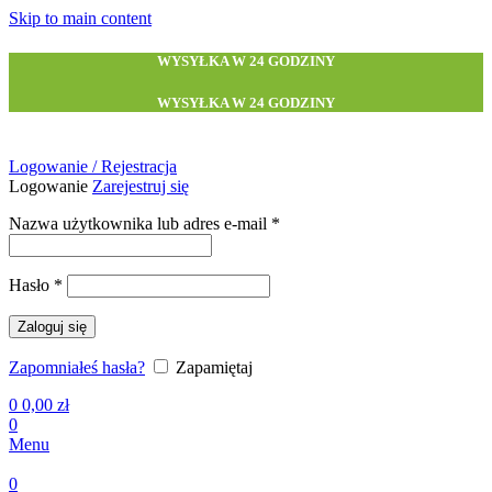
Skip to main content
WYSYŁKA W 24 GODZINY
WYSYŁKA W 24 GODZINY
Logowanie / Rejestracja
Logowanie
Zarejestruj się
Wymagane
Nazwa użytkownika lub adres e-mail
*
Wymagane
Hasło
*
Zaloguj się
Zapomniałeś hasła?
Zapamiętaj
0
0,00
zł
0
Menu
0