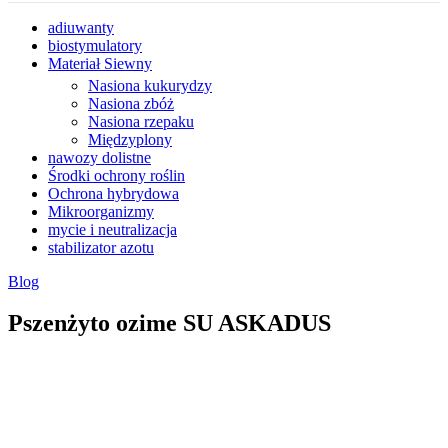
adiuwanty
biostymulatory
Materiał Siewny
Nasiona kukurydzy
Nasiona zbóż
Nasiona rzepaku
Międzyplony
nawozy dolistne
Środki ochrony roślin
Ochrona hybrydowa
Mikroorganizmy
mycie i neutralizacja
stabilizator azotu
Blog
Pszenżyto ozime SU ASKADUS