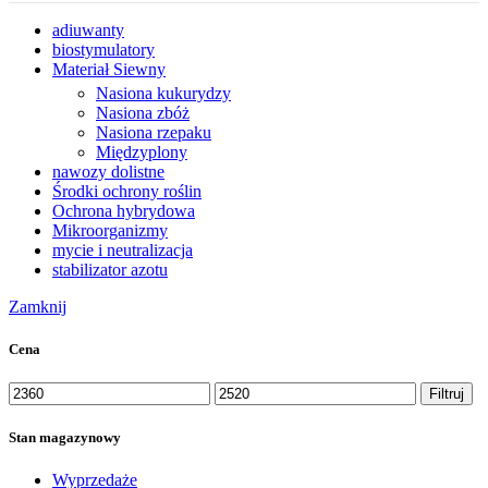
adiuwanty
biostymulatory
Materiał Siewny
Nasiona kukurydzy
Nasiona zbóż
Nasiona rzepaku
Międzyplony
nawozy dolistne
Środki ochrony roślin
Ochrona hybrydowa
Mikroorganizmy
mycie i neutralizacja
stabilizator azotu
Zamknij
Cena
Cena
Cena
Filtruj
min
max
Stan magazynowy
Wyprzedaże