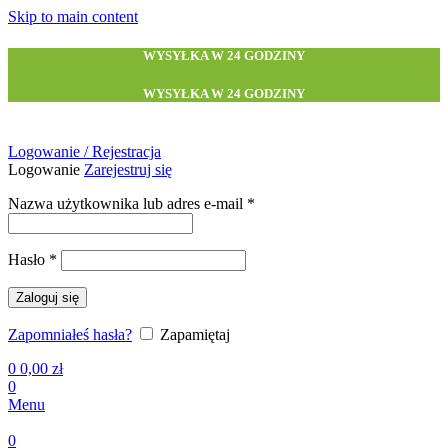
Skip to main content
WYSYŁKA W 24 GODZINY
WYSYŁKA W 24 GODZINY
Logowanie / Rejestracja
Logowanie
Zarejestruj się
Wymagane
Nazwa użytkownika lub adres e-mail
*
Wymagane
Hasło
*
Zaloguj się
Zapomniałeś hasła?
Zapamiętaj
0
0,00
zł
0
Menu
0